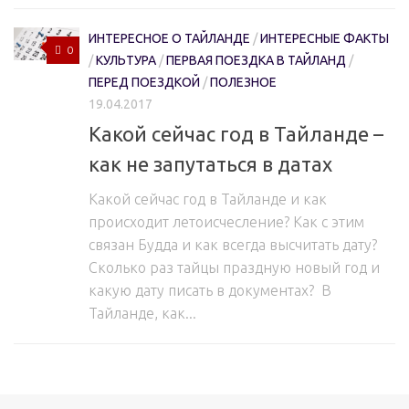
ИНТЕРЕСНОЕ О ТАЙЛАНДЕ
/
ИНТЕРЕСНЫЕ ФАКТЫ
0
/
КУЛЬТУРА
/
ПЕРВАЯ ПОЕЗДКА В ТАЙЛАНД
/
ПЕРЕД ПОЕЗДКОЙ
/
ПОЛЕЗНОЕ
19.04.2017
Какой сейчас год в Тайланде –
как не запутаться в датах
Какой сейчас год в Тайланде и как
происходит летоисчесление? Как с этим
связан Будда и как всегда высчитать дату?
Сколько раз тайцы праздную новый год и
какую дату писать в документах? В
Тайланде, как...