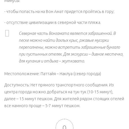
Минусы:
- чтобы попасть на на Вон Амат придется пройтись в гору;
- отсутствие цивилизации в северной части пляжа.
Северная часть Вонгамата является заброшенной. В
песке можно найти дохлых крыс, ржавые мусорки
переполнены, можно встретить заброшенные бунгало
при пустынных отелях. Для экскурсии – дивное местечко,
для купания и отдыха – жутковато.
Местоположение: Паттайя – Наклуа (север города)
Доступность: Нет прямого транспортного сообщения. Из
центра города можно добраться на тук-тук (10-15 минут),
далее – 15 минут пешком. Для жителей рядом стоящих отелей
все намного проще – 5-7 минут пешком.
0