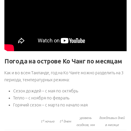
Погода на острове Ко Чанг по месяцам
Как и во всем Таиланде, год на Ко Чанге можно разделить на 3
периода, температурных режима:
Сезон дождей – с мая по октябрь
Тепло – с ноября по февраль
Горячий сезон – с марта по начало мая
уровень
дождливых дней
tº ночью
tº днем
осадков, мм
в месяце