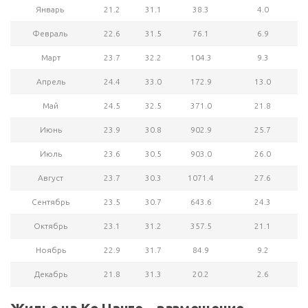
Январь
21.2
31.1
38.3
4.0
Февраль
22.6
31.5
76.1
6.9
Март
23.7
32.2
104.3
9.3
Апрель
24.4
33.0
172.9
13.0
Май
24.5
32.5
371.0
21.8
Июнь
23.9
30.8
902.9
25.7
Июль
23.6
30.5
903.0
26.0
Август
23.7
30.3
1071.4
27.6
Сентябрь
23.5
30.7
643.6
24.3
Октябрь
23.1
31.2
357.5
21.1
Ноябрь
22.9
31.7
84.9
9.2
Декабрь
21.8
31.3
20.2
2.6