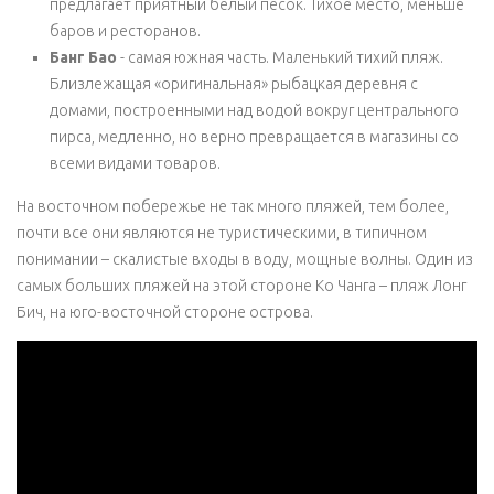
предлагает приятный белый песок. Тихое место, меньше
баров и ресторанов.
Банг Бао
- самая южная часть. Маленький тихий пляж.
Близлежащая «оригинальная» рыбацкая деревня с
домами, построенными над водой вокруг центрального
пирса, медленно, но верно превращается в магазины со
всеми видами товаров.
На восточном побережье не так много пляжей, тем более,
почти все они являются не туристическими, в типичном
понимании – скалистые входы в воду, мощные волны. Один из
самых больших пляжей на этой стороне Ко Чанга – пляж Лонг
Бич, на юго-восточной стороне острова.