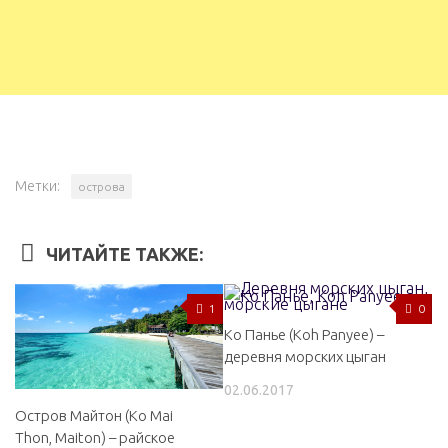
Метки:
острова
ЧИТАЙТЕ ТАКЖЕ:
1
0
Ко Панье (Koh Panyee) –
деревня морских цыган
02.06.2017
Остров Майтон (Ko Mai
Thon, Maiton) – райское