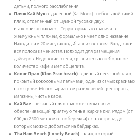
детьми, полного расслабления.
Пляж Кай Мук
отдаленный (Kai Mook) - небольшой тихий
пляж, отделенный от шумной тусовки двух
вышеописанных мест. Территориально граничит с
жемчужным пляжем, формально имеет одно название.
Находится в 20 минутах ходьбы вниз острова. Вход, как и
вся полоса каменистая. Подходит для размещения
дайверов. Недорогие отели, сравнительно небольшое
количество кафе и мет общепита.
Клонг Прао (Klon Prao beach)
- длинный песчаный пляж,
покрытый кокосовыми пальмами, один из самых красивых
на острове. Много вариантов развлечений - рестораны,
магазины, чистые кафе.
Кай Бае
- песчаный пляж с множеством пальм,
обеспечивающий приятную тень в жаркие дни. Рядом (от
600 до 2500 метров от побережья) есть острова, до
которых можно добраться на байдарках.
Tha Nam Beach (Lonely Beach)
- пляж, который