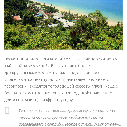
Несмотря на такие показатели, Ко Чанг до сих пор считается
«забытой жемчужиной». В сравнении с более
«раскрученными» местами в Таиланде, остров посещает
крошечный процент туристов. Удивительно, ведь на его
территории находятся потрясающей красоты пляжи (чаще с
белым песком) и великолепная природа. Koh Chang имеет
довольно развитую инфраструктуру.
Уже сейчас Ко Чанг активно рекламируют агентства,
туристические операторы «забивают» места,
договариваясь о сотрудничестве с имеющимися отелями,